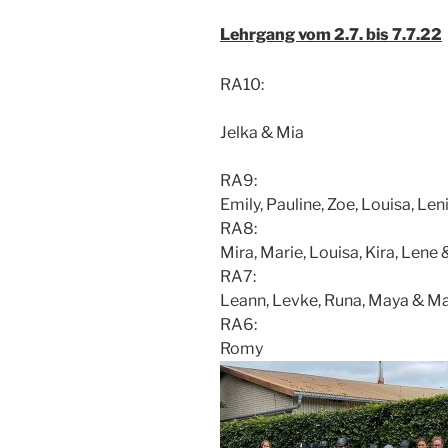
Lehrgang vom 2.7. bis 7.7.22
RA10:
Jelka & Mia
RA9:
Emily, Pauline, Zoe, Louisa, Len
RA8:
Mira, Marie, Louisa, Kira, Lene 
RA7:
Leann, Levke, Runa, Maya & M
RA6:
Romy