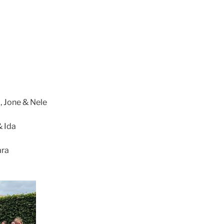
i, Jone & Nele
& Ida
ara