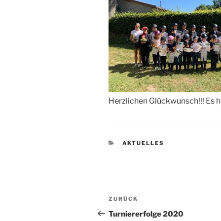
Herzlichen Glückwunsch!!! Es 
KATEGORIEN
AKTUELLES
Beitrags-
Vorheriger
ZURÜCK
Navigation
Beitrag
Turniererfolge 2020