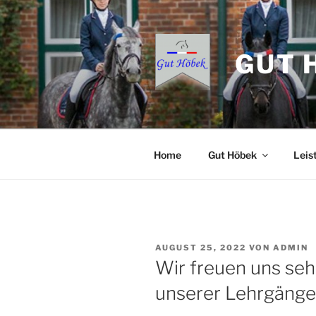
Zum
Inhalt
springen
GUT 
Home
Gut Höbek
Leis
VERÖFFENTLICHT
AUGUST 25, 2022
VON
ADMIN
AM
Wir freuen uns seh
unserer Lehrgänge